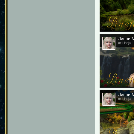
Линни М
от Lineja
Линни М
от Lineja