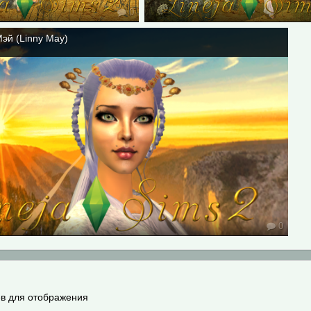
0
эй (Linny May)
0
в для отображения