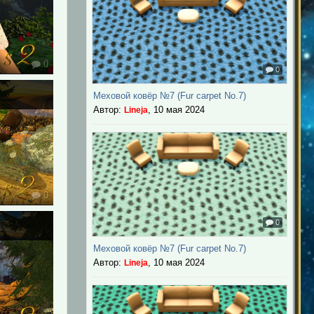
0
0
Меховой ковёр №7 (Fur carpet No.7)
Автор:
,
10 мая 2024
Lineja
0
0
Меховой ковёр №7 (Fur carpet No.7)
Автор:
,
10 мая 2024
Lineja