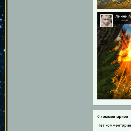
Линни М
от Lineja
0 комментариев
Нет комментарие