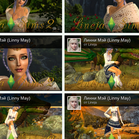
0
эй (Linny May)
Линни Мэй (Linny May)
от Lineja
0
эй (Linny May)
Линни Мэй (Linny May)
от Lineja