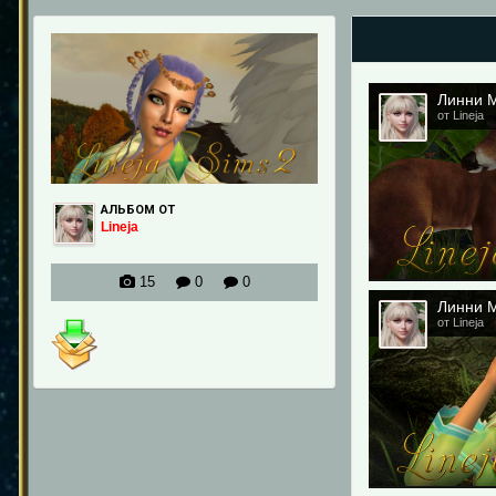
Линни М
от Lineja
АЛЬБОМ ОТ
Lineja
15
0
0
Линни М
от Lineja