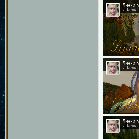
Линни М
от Lineja
Линни М
от Lineja
Линни М
от Lineja