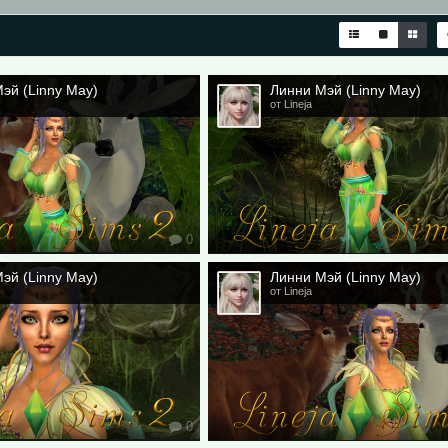
эй (Linny May)
Линни Мэй (Linny May)
от Lineja
0
эй (Linny May)
Линни Мэй (Linny May)
от Lineja
0