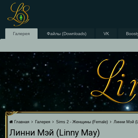
Галерея
Файлы (Downloads)
VK
Boost
Главная
Галерея
Sims 2 - Женщины (Female)
Линни Мэй (L
Линни Мэй (Linny May)