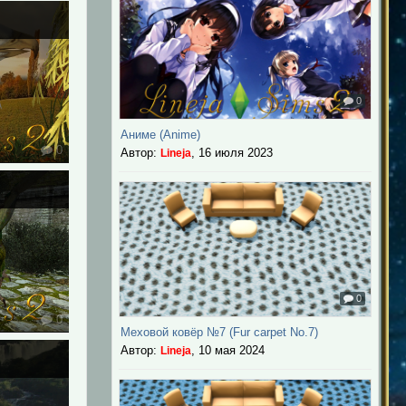
0
Аниме (Anime)
0
Автор:
,
16 июля 2023
Lineja
0
0
Меховой ковёр №7 (Fur carpet No.7)
Автор:
,
10 мая 2024
Lineja