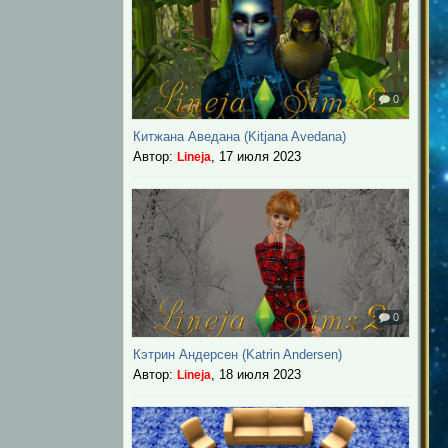
0
Китжана Аведана (Kitjana Avedana)
Автор:
,
17 июля 2023
Lineja
0
Кэтрин Андерсен (Katrin Andersen)
Автор:
,
18 июля 2023
Lineja