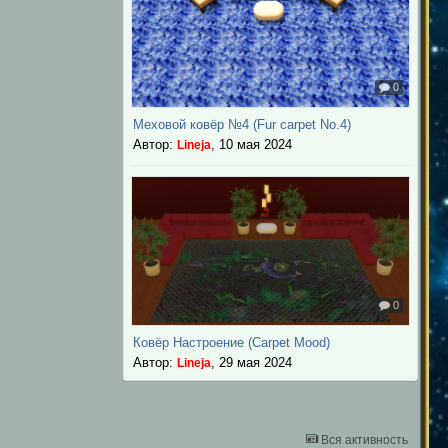
0
Меховой ковёр №4 (Fur carpet No.4)
Автор:
,
10 мая 2024
Lineja
0
Ковёр Настроение (Carpet Mood)
Автор:
,
29 мая 2024
Lineja
Вся активность