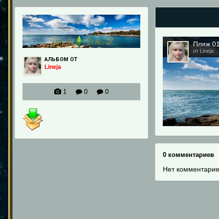
Пляж 01
от Lineja
АЛЬБОМ ОТ
Lineja
1
0
0
0 комментариев
Нет комментарие