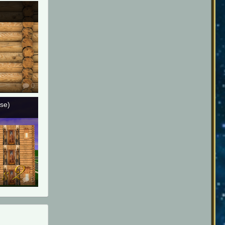
0
se)
0