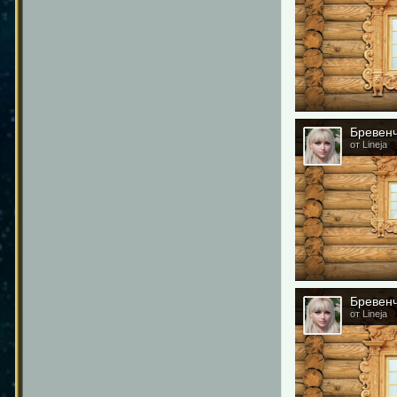
Бревенч
от Lineja
Бревенч
от Lineja