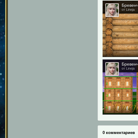
Бревенч
от Lineja
Бревенч
от Lineja
0 комментариев