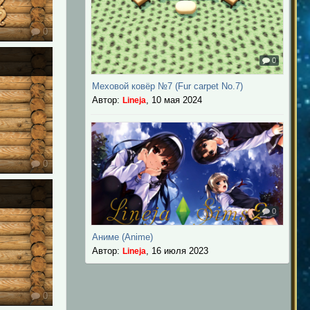
0
0
Меховой ковёр №7 (Fur carpet No.7)
Автор:
,
10 мая 2024
Lineja
0
0
Аниме (Anime)
Автор:
,
16 июля 2023
Lineja
0