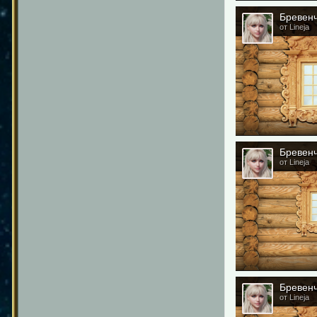
Бревенч
от Lineja
Бревенч
от Lineja
Бревенч
от Lineja