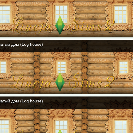
атый дом (Log house)
атый дом (Log house)