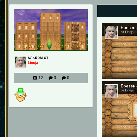
Бревенч
от Lineja
АЛЬБОМ ОТ
Lineja
12
0
0
Бревенч
от Lineja