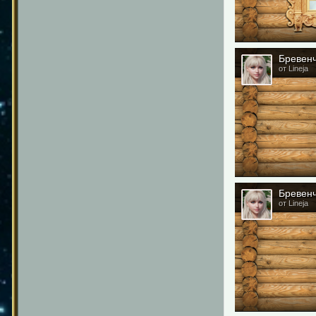
Бревенч
от Lineja
Бревенч
от Lineja