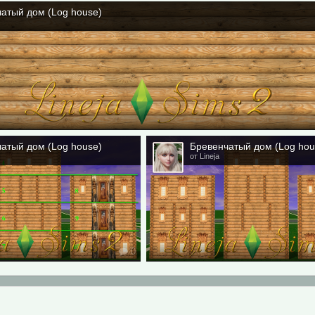
атый дом (Log house)
атый дом (Log house)
Бревенчатый дом (Log hou
от Lineja
0