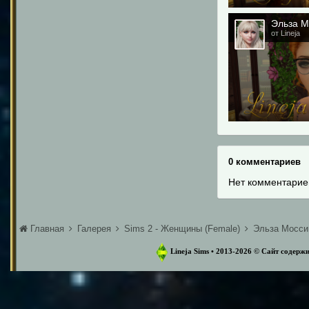
Эльза М
от Lineja
0 комментариев
Нет комментарие
Главная
Галерея
Sims 2 - Женщины (Female)
Эльза Мосси 
Lineja Sims • 2013-2026 ©️ Сайт содер