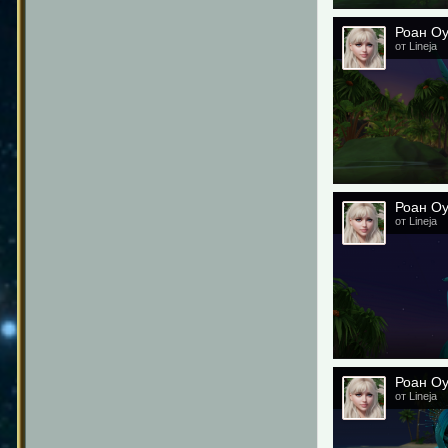
Роан О
от Lineja
Роан О
от Lineja
Роан О
от Lineja