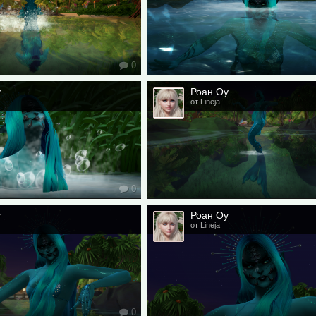
0
у
Роан Оу
от Lineja
0
у
Роан Оу
от Lineja
0