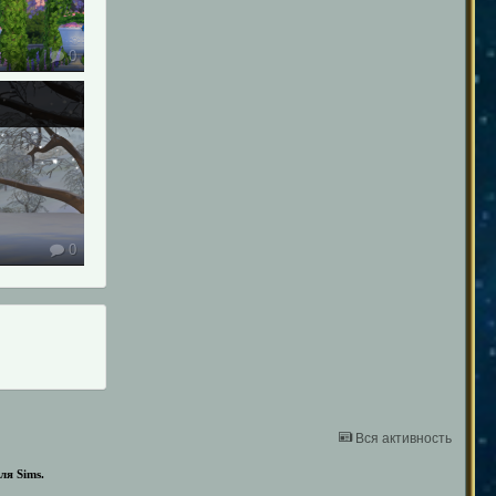
0
0
Вся активность
ля Sims.