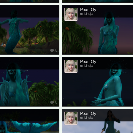
у
Роан Оу
от Lineja
0
у
Роан Оу
от Lineja
0
у
Роан Оу
от Lineja