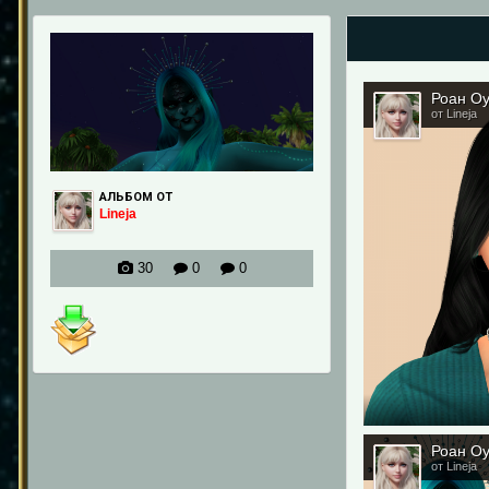
Роан О
от Lineja
АЛЬБОМ ОТ
Lineja
30
0
0
Роан О
от Lineja