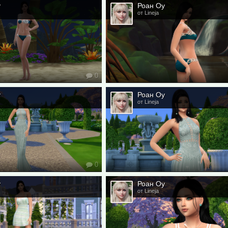
у
Роан Оу
от Lineja
0
у
Роан Оу
от Lineja
0
у
Роан Оу
от Lineja