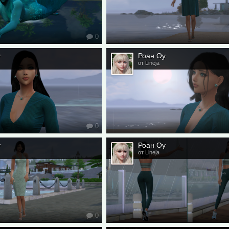
0
у
Роан Оу
от Lineja
0
у
Роан Оу
от Lineja
0