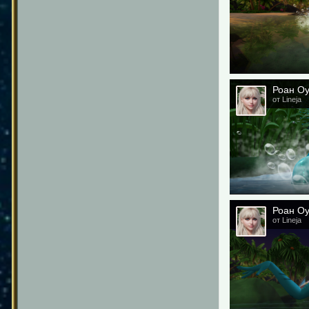
Роан О
от Lineja
Роан О
от Lineja