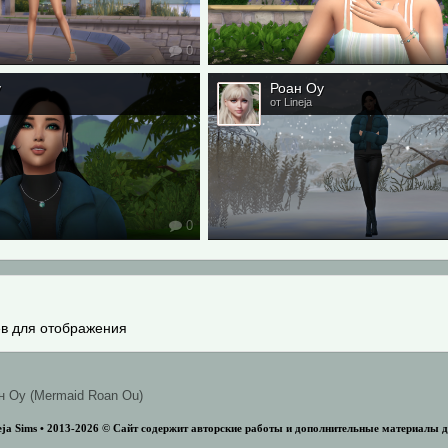
0
у
Роан Оу
от Lineja
0
в для отображения
н Оу (Mermaid Roan Ou)
ja Sims • 2013-2026 ©️ Сайт содержит авторские работы и дополнительные материалы д