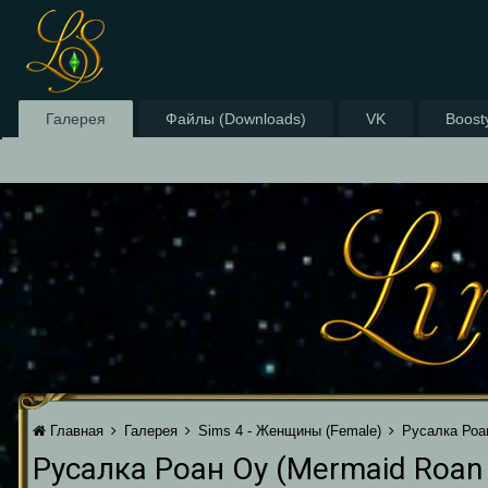
Галерея
Файлы (Downloads)
VK
Boost
Главная
Галерея
Sims 4 - Женщины (Female)
Русалка Роа
Русалка Роан Оу (Mermaid Roan