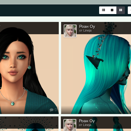
у
Роан Оу
от Lineja
0
у
Роан Оу
от Lineja