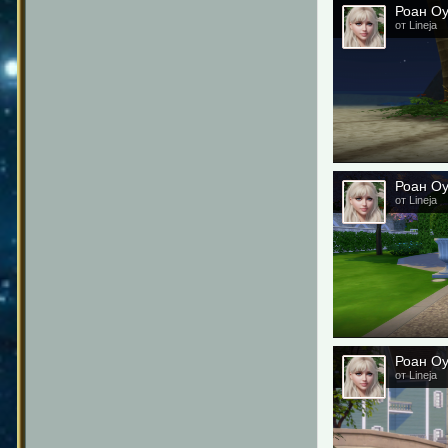
Роан О
от Lineja
Роан О
от Lineja
Роан О
от Lineja