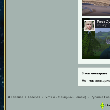
Роан О
от Lineja
0 комментариев
Нет комментарие
Главная
Галерея
Sims 4 - Женщины (Female)
Русалка Роа
Line