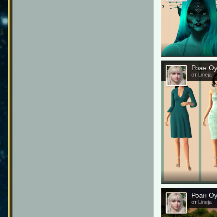
Роан О
от Lineja
Роан О
от Lineja