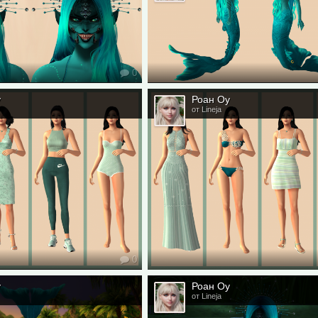
0
у
Роан Оу
от Lineja
0
у
Роан Оу
от Lineja