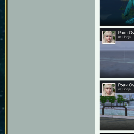
Роан О
от Lineja
Роан О
от Lineja