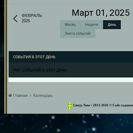
Март 01, 2025
ФЕВРАЛЬ
28
2025
Месяц
Неделя
День
Лента событий
СОБЫТИЯ В ЭТОТ ДЕНЬ
Нет событий в этот день
Главная
Календарь
Lineja Sims • 2013-2026 ©️ Сайт содер