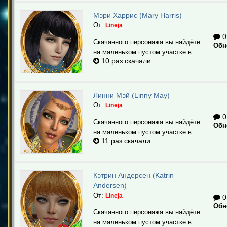
Мэри Харрис (Mary Harris)
От:
Lineja
0
Скачанного персонажа вы найдёте
Обн
на маленьком пустом участке в...
10 раз скачали
Линни Мэй (Linny May)
От:
Lineja
0
Скачанного персонажа вы найдёте
Обн
на маленьком пустом участке в...
11 раз скачали
Кэтрин Андерсен (Katrin
Andersen)
От:
Lineja
0
Обн
Скачанного персонажа вы найдёте
на маленьком пустом участке в...