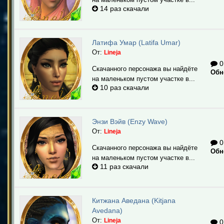
14 раз скачали
Латифа Умар (Latifa Umar)
От:
Lineja
0
Скачанного персонажа вы найдёте
Обн
на маленьком пустом участке в...
10 раз скачали
Энзи Вэйв (Enzy Wave)
От:
Lineja
0
Скачанного персонажа вы найдёте
Обн
на маленьком пустом участке в...
11 раз скачали
Китжана Аведана (Kitjana
Avedana)
От:
Lineja
0