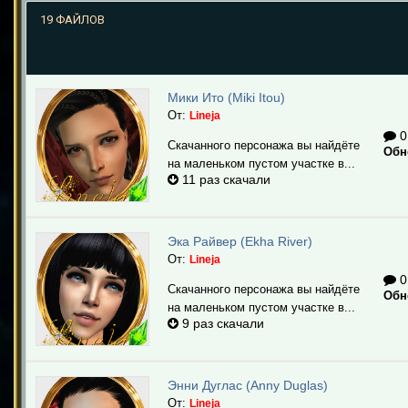
19 ФАЙЛОВ
Мики Ито (Miki Itou)
От:
Lineja
0
Скачанного персонажа вы найдёте
Обн
на маленьком пустом участке в...
11 раз скачали
Эка Райвер (Ekha River)
От:
Lineja
0
Скачанного персонажа вы найдёте
Обн
на маленьком пустом участке в...
9 раз скачали
Энни Дуглас (Anny Duglas)
От:
Lineja