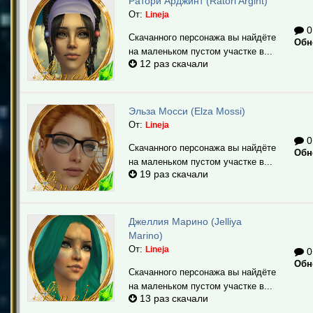
Ратори Арджинт (Ratori Argint)
От:
Lineja
0
Скачанного персонажа вы найдёте
Обн
на маленьком пустом участке в...
12 раз скачали
Эльза Мосси (Elza Mossi)
От:
Lineja
0
Скачанного персонажа вы найдёте
Обн
на маленьком пустом участке в...
19 раз скачали
Джеллия Марино (Jelliya
Marino)
От:
Lineja
0
Обн
Скачанного персонажа вы найдёте
на маленьком пустом участке в...
13 раз скачали