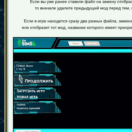
Если вы уже ранее ставили файл на замену отобра
то вначале удалите предыдущий мод перед тем, к
Если в игре находится сразу два разных файла, замена
или отобразит тот мод, название которого имеет приори