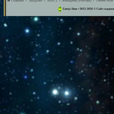
Главная
Загрузки
Sims 2
Женщины (Female)
Линни Мэй 
Lineja Sims • 2013-2026 ©️ Сайт содер