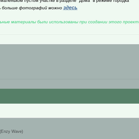
маленьком пустом участке в разделе "Дома" в режиме городка
здесь
 больше фотографий можно
ьные материалы были использованы при создании этого проект
(Enzy Wave)