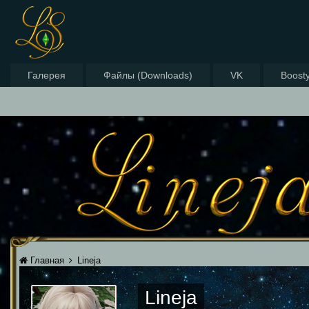
Галерея
Файлы (Downloads)
VK
Boost
Главная
Lineja
Lineja