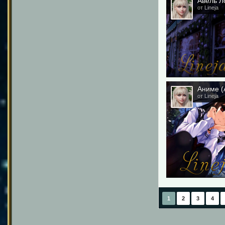
Авель Ло
от Lineja
Аниме (
от Lineja
1
2
3
4