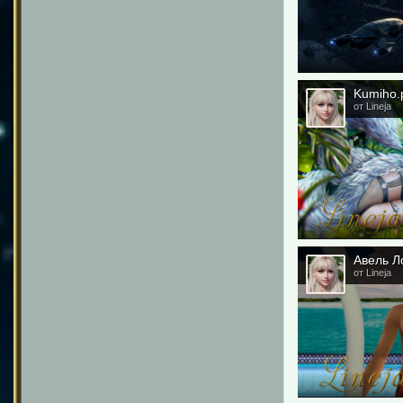
Kumiho.
от Lineja
Авель Ло
от Lineja