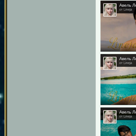
Авель Ло
от Lineja
Авель Ло
от Lineja
Авель Ло
от Lineja