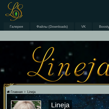
Галерея
Файлы (Downloads)
VK
Boost
Главная
Lineja
Lineja