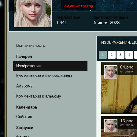
Администратор
ПУБЛИКАЦИИ
ЗАРЕГИСТРИРОВАН
1 441
9 июля 2023
ИЗОБРАЖЕНИЯ, Д
Вся активность
1
2
3
4
Галерея
Изображения
04.png
от Lineja
Комментарии к изображениям
Альбомы
Комментарии к альбому
Календарь
События
16.png
от Lineja
Загрузки